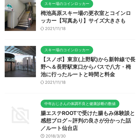
スキー場のコインロッカー
栂池高原スキー場の更衣室とコインロ
ッカー【写真あり】サイズ大きさも
2021/11/18
スキー場のコインロッカー
【スノボ】東京(上野駅)から新幹線で長
野へ＆長野駅東口からバスで八方・栂
池に行ったルートと時間と料金
2021/11/18
中年おじさんの体調不良と健康診断の数値
腸エステROOTで受けた腸もみ体験談と
感想ブログ～評判の良さが分かった話
／ルート仙台店
2018/3/30