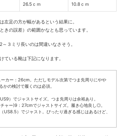
26.5ｃｍ
10.8ｃｍ
は左足の方が幅があるという結果に。
ときの誤差）の範囲かなとも思っています。
2～３ミリ長いのは間違いなさそう。
けている靴は下記になります。
ーカー：26cm。ただしモデル次第でつま先周りにやや
するかの検討で履くのは必須。
m（US9）でジャストサイズ。つま先周りは余裕あり。
ルベンチャー)9：27cmでジャストサイズ。履き心地良し◎。
m（US8.5）でジャスト。ぴったり過ぎる感じはあるけど、