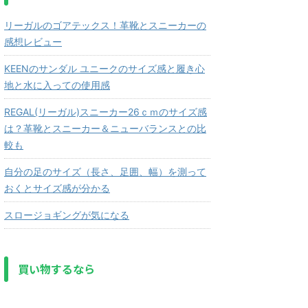
リーガルのゴアテックス！革靴とスニーカーの
感想レビュー
KEENのサンダル ユニークのサイズ感と履き心
地と水に入っての使用感
REGAL(リーガル)スニーカー26ｃｍのサイズ感
は？革靴とスニーカー＆ニューバランスとの比
較も
自分の足のサイズ（長さ、足囲、幅）を測って
おくとサイズ感が分かる
スロージョギングが気になる
買い物するなら