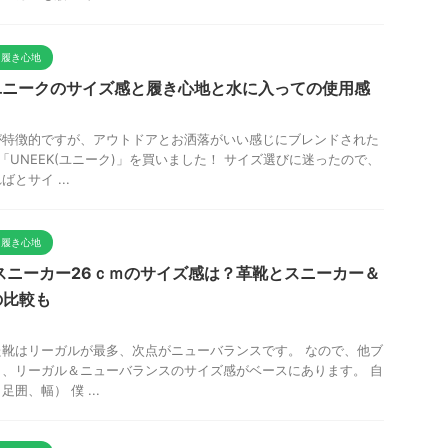
と履き心地
 ユニークのサイズ感と履き心地と水に入っての使用感
が特徴的ですが、アウトドアとお洒落がいい感じにブレンドされた
「UNEEK(ユニーク)」を買いました！ サイズ選びに迷ったので、
とサイ ...
と履き心地
ル)スニーカー26ｃｍのサイズ感は？革靴とスニーカー＆
の比較も
靴はリーガルが最多、次点がニューバランスです。 なので、他ブ
、リーガル＆ニューバランスのサイズ感がベースにあります。 自
囲、幅） 僕 ...