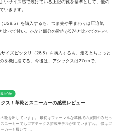
よいサイズ感で履けている上記の靴を基準として、他の
ていきます。
cm（US8.5）を購入するも、つま先や甲まわりは圧迫気
と比べて甘い。かかと部分の靴内が574と比べてのっぺ
に足サイズピッタリ（26.5）を購入するも、走るとちょっと
のを機に捨てる。今後は、アシックスは27cmで。
と履き心地
ックス！革靴とスニーカーの感想レビュー
の靴を出しています。 最初はフォーマルな革靴での展開のみだっ
スニーカーでもゴアテックス搭載モデルが出ていますね。 僕はゴ
カーも履いて ...