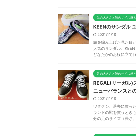
足の大きさと靴のサイズ感
KEENのサンダル
2021/11/18
紐を編み上げた見た目
人気のサンダル、KEEN
どなたかのお役に立てれば
足の大きさと靴のサイズ感
REGAL(リーガ
ニューバランスと
2021/11/18
ワタクシ、過去に買った
ランドの靴を買うときも
分の足のサイズ（長さ、足