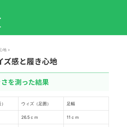
ト
ア
ー
心地
>
イズ感と履き心地
きさを測った結果
長）
ウィズ（足囲）
足幅
26.5ｃｍ
11ｃｍ